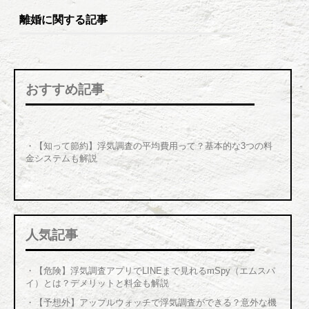
離婚に関する記事
おすすめ記事
・【知って節約】浮気調査の平均費用って？基本的な3つの料
金システムも解説
人気記事
・
【危険】浮気調査アプリでLINEまで見れるmSpy（エムスパ
イ）とは？デメリットと料金も解説
・
【予想外】アップルウォッチで浮気調査ができる？意外な機