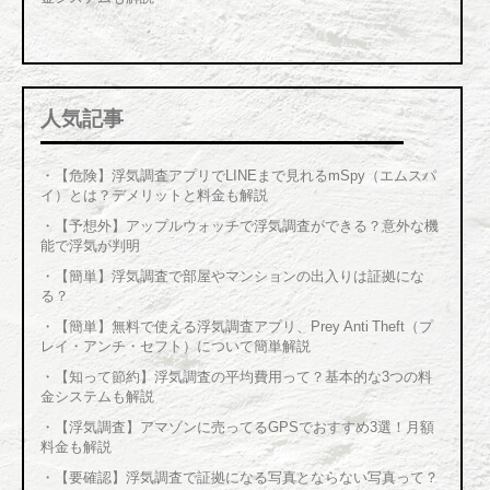
人気記事
・
【危険】浮気調査アプリでLINEまで見れるmSpy（エムスパ
イ）とは？デメリットと料金も解説
・
【予想外】アップルウォッチで浮気調査ができる？意外な機
能で浮気が判明
・
【簡単】浮気調査で部屋やマンションの出入りは証拠にな
る？
・
【簡単】無料で使える浮気調査アプリ、Prey Anti Theft（プ
レイ・アンチ・セフト）について簡単解説
・
【知って節約】浮気調査の平均費用って？基本的な3つの料
金システムも解説
・
【浮気調査】アマゾンに売ってるGPSでおすすめ3選！月額
料金も解説
・
【要確認】浮気調査で証拠になる写真とならない写真って？