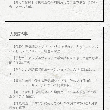
・【知って節約】浮気調査の平均費用って？基本的な3つの料
金システムも解説
人気記事
・
【危険】浮気調査アプリでLINEまで見れるmSpy（エムスパ
イ）とは？デメリットと料金も解説
・
【予想外】アップルウォッチで浮気調査ができる？意外な機
能で浮気が判明
・
【簡単】浮気調査で部屋やマンションの出入りは証拠にな
る？
・
【簡単】無料で使える浮気調査アプリ、Prey Anti Theft（プ
レイ・アンチ・セフト）について簡単解説
・
【知って節約】浮気調査の平均費用って？基本的な3つの料
金システムも解説
・
【浮気調査】アマゾンに売ってるGPSでおすすめ3選！月額
料金も解説