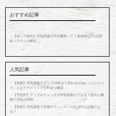
おすすめ記事
・【知って節約】浮気調査の平均費用って？基本的な3つの料
金システムも解説
人気記事
・
【危険】浮気調査アプリでLINEまで見れるmSpy（エムスパ
イ）とは？デメリットと料金も解説
・
【予想外】アップルウォッチで浮気調査ができる？意外な機
能で浮気が判明
・
【簡単】浮気調査で部屋やマンションの出入りは証拠にな
る？