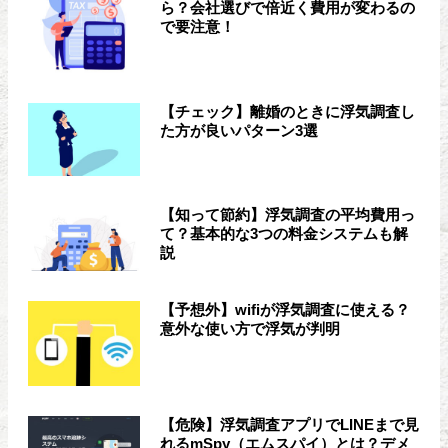
ら？会社選びで倍近く費用が変わるの
で要注意！
【チェック】離婚のときに浮気調査し
た方が良いパターン3選
【知って節約】浮気調査の平均費用っ
て？基本的な3つの料金システムも解
説
【予想外】wifiが浮気調査に使える？
意外な使い方で浮気が判明
【危険】浮気調査アプリでLINEまで見
れるmSpy（エムスパイ）とは？デメ