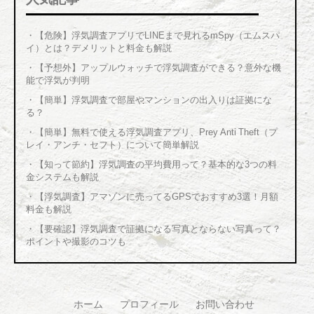
・
【危険】浮気調査アプリでLINEまで見れるmSpy（エムスパ
イ）とは？デメリットと料金も解説
・
【予想外】アップルウォッチで浮気調査ができる？意外な機
能で浮気が判明
・
【簡単】浮気調査で部屋やマンションの出入りは証拠にな
る？
・
【簡単】無料で使える浮気調査アプリ、Prey Anti Theft（プ
レイ・アンチ・セフト）について簡単解説
・
【知って節約】浮気調査の平均費用って？基本的な3つの料
金システムも解説
・
【浮気調査】アマゾンに売ってるGPSでおすすめ3選！月額
料金も解説
・
【要確認】浮気調査で証拠になる写真とならない写真って？
ポイントや撮影のコツも
ホーム
プロフィール
お問い合わせ