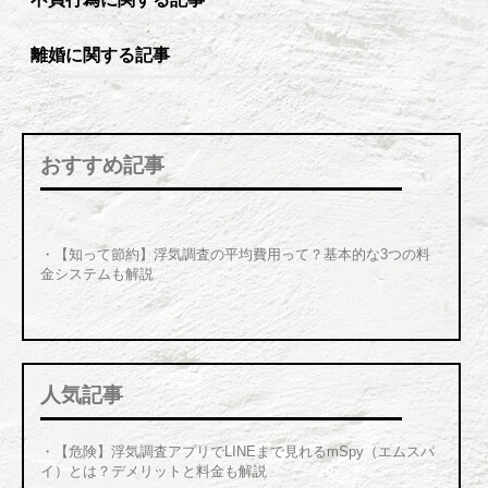
離婚に関する記事
おすすめ記事
・【知って節約】浮気調査の平均費用って？基本的な3つの料
金システムも解説
人気記事
・
【危険】浮気調査アプリでLINEまで見れるmSpy（エムスパ
イ）とは？デメリットと料金も解説