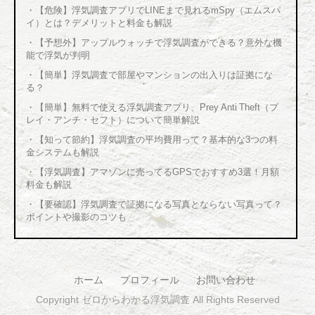
・
【危険】浮気調査アプリでLINEまで見れるmSpy（エムスパ
イ）とは？デメリットと料金も解説
・
【予想外】アップルウォッチで浮気調査ができる？意外な機
能で浮気が判明
・
【簡単】浮気調査で部屋やマンションの出入りは証拠にな
る？
・
【簡単】無料で使える浮気調査アプリ、Prey Anti Theft（プ
レイ・アンチ・セフト）について簡単解説
・
【知って節約】浮気調査の平均費用って？基本的な3つの料
金システムも解説
・
【浮気調査】アマゾンに売ってるGPSでおすすめ3選！月額
料金も解説
・
【要確認】浮気調査で証拠になる写真とならない写真って？
ポイントや撮影のコツも
ホーム
プロフィール
お問い合わせ
Copyright ゼロからわかる浮気調査 All Rights Reserved