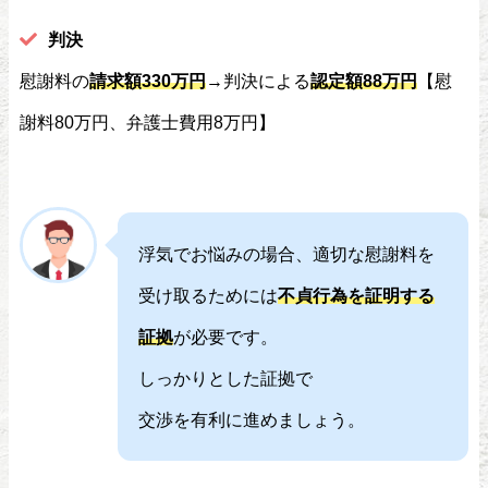
判決
慰謝料の
請求額330万円
→判決による
認定額88万円
【慰
謝料80万円、弁護士費用8万円】
浮気でお悩みの場合、適切な慰謝料を
受け取るためには
不貞行為を証明する
証拠
が必要です。
しっかりとした証拠で
交渉を有利に進めましょう。