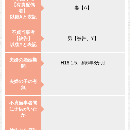
【有責配偶
妻【A】
者】
以後Aと表記
不貞当事者
【被告】
男【被告、Y】
以後Yと表記
夫婦の婚姻期
H18.1.5、約6年8か月
間
夫婦の子の有
無
不貞当事者間
に子供がいた
か