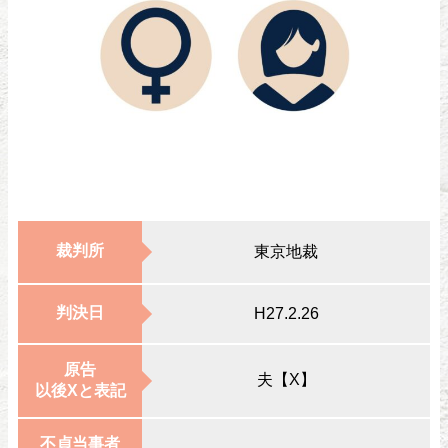
裁判所
東京地裁
判決日
H27.2.26
原告
夫【X】
以後Xと表記
不貞当事者