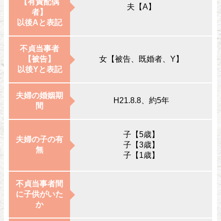
【有責配偶
夫【A】
者】
以後Aと表記
不貞当事者
【被告】
女【被告、既婚者、Y】
以後Yと表記
夫婦の婚姻期
H21.8.8、約5年
間
子【5歳】
夫婦の子の有
子【3歳】
無
子【1歳】
不貞当事者間
に子供がいた
か