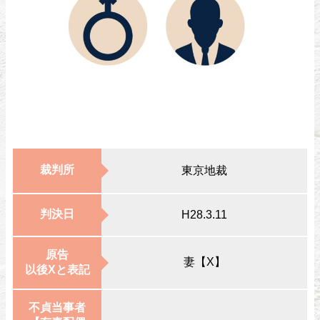
裁判所
東京地裁
判決日
H28.3.11
原告
妻【X】
以後Xと表記
不貞当事者