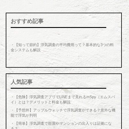
おすすめ記事
・【知って節約】浮気調査の平均費用って？基本的な3つの料
金システムも解説
人気記事
・
【危険】浮気調査アプリでLINEまで見れるmSpy（エムスパ
イ）とは？デメリットと料金も解説
・
【予想外】アップルウォッチで浮気調査ができる？意外な機
能で浮気が判明
・
【簡単】浮気調査で部屋やマンションの出入りは証拠にな
る？