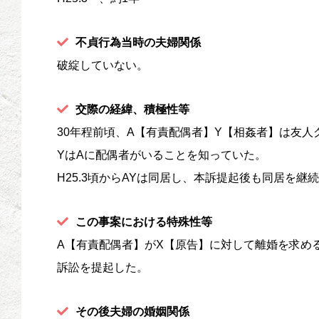
不貞行為当時の夫婦関係
破綻していない。
交際の経緯、積極性等
30年程前頃、A【有責配偶者】Y【相姦者】は友
YはAに配偶者がいることを知っていた。
H25.3頃からAYは同居し、本訴提起後も同居を
この事案における特殊性等
A【有責配偶者】がX【原告】に対して離婚を求め
訴訟を提起した。
その後夫婦の婚姻関係