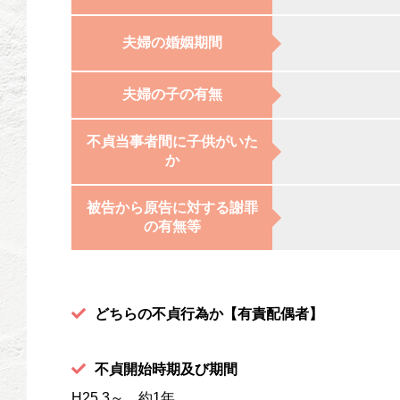
夫婦の婚姻期間
夫婦の子の有無
不貞当事者間に子供がいた
か
被告から原告に対する謝罪
の有無等
どちらの不貞行為か【有責配偶者】
不貞開始時期及び期間
H25.3～、約1年