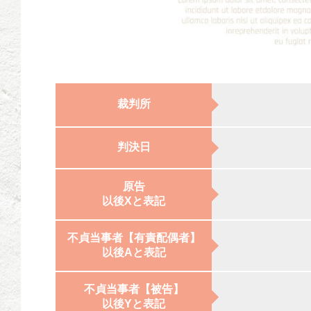
裁判所
判決日
原告
以後Xと表記
不貞当事者【有責配偶者】
以後Aと表記
不貞当事者【被告】
以後Yと表記