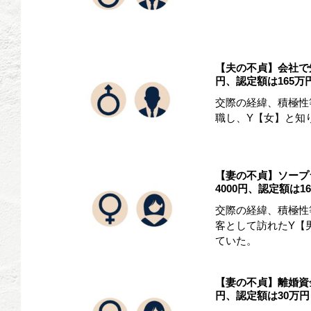
【夫の不貞】会社で
円、認定額は165万
交際の経緯、積極性等
職し、Y【女】と知り合
【妻の不貞】ソープ
4000円、認定額は1
交際の経緯、積極性等
客として訪れたY【
ていた。
【妻の不貞】離婚資
円、認定額は30万円